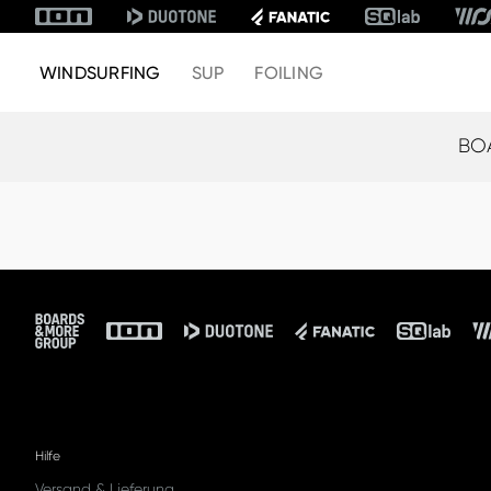
WINDSURFING
SUP
FOILING
BO
Footer
Hilfe
Versand & Lieferung