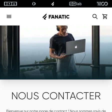
Search
Voir l
NOUS CONTACTER
Bienvenue sur notre page de contact ! Nous sommes ravis de