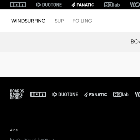
WINDSURFING
SUP
FOILING
BO
Footer
Aide
Expédition et livraison