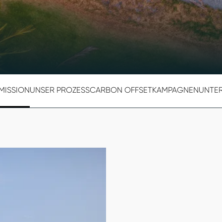
MISSION
UNSER PROZESS
CARBON OFFSET
KAMPAGNEN
UNTE