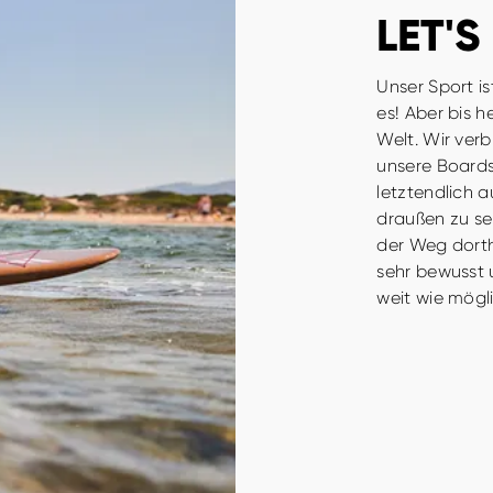
LET'S
Unser Sport i
es! Aber bis h
Welt. Wir ver
unsere Boards
letztendlich 
draußen zu se
der Weg dorthi
sehr bewusst 
weit wie mögl