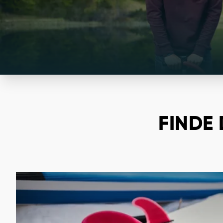
FINDE 