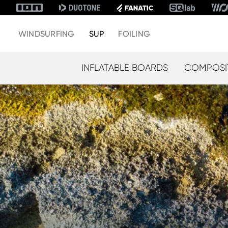
WINDSURFING
SUP
FOILING
INFLATABLE BOARDS
COMPOSI