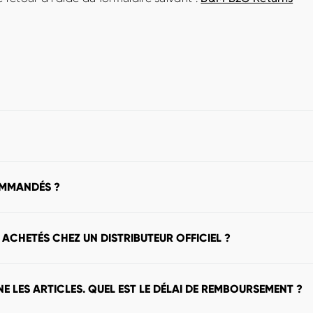
es conditions d'un retour ne sont pas remplies, nous nous
OMMANDÉS ?
. Nous déduirons ces frais du montant du remboursement.
ans raison particulière. Nous procèderons au remboursemen
 ACHETÉS CHEZ UN DISTRIBUTEUR OFFICIEL ?
ons ici.
NE LES ARTICLES. QUEL EST LE DÉLAI DE REMBOURSEMENT ?