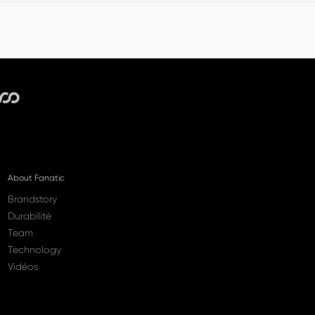
 commande sous 14 jours à compter de la réception de vo
About Fanatic
Brandstory
Durabilité
Team
Technology
Vidéos