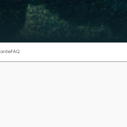
antie
FAQ