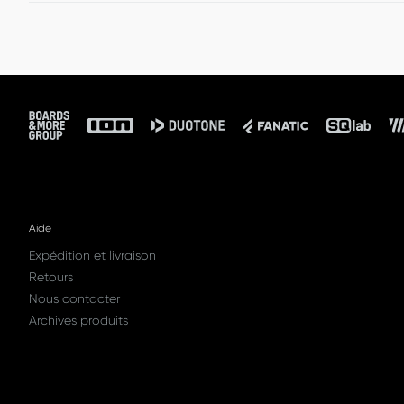
Nous procèderons au remboursement du montant de la
colis.
Footer
Aide
Expédition et livraison
Retours
Nous contacter
Archives produits