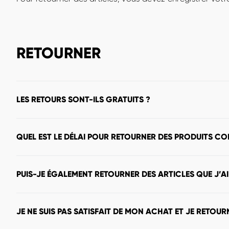
RETOURNER
LES RETOURS SONT-ILS GRATUITS ?
Non. Les frais de retour sont à la charge du client. Si l
QUEL EST LE DÉLAI POUR RETOURNER DES PRODUITS C
réservons le droit de facturer des frais de traitement
Tu disposes de 10 jours pour retourner ta commande s
PUIS-JE ÉGALEMENT RETOURNER DES ARTICLES QUE J’AI
montant de la commande sous 14 jours. Plus d'informati
Non, malheureusement, ceci n’est pas possible.
JE NE SUIS PAS SATISFAIT DE MON ACHAT ET JE RETOUR